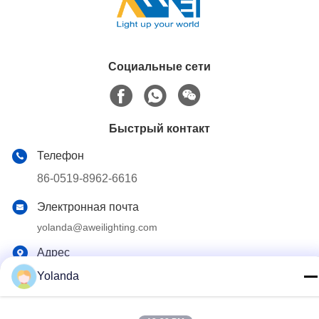
управлением
Социальные сети
Быстрый контакт
Телефон
86-0519-8962-6616
Электронная почта
yolanda@aweilighting.com
Адрес
Городок Хутанг, район Уджин, город Чанчжоу, провинция
Yolanda
Цзянсу, Китай, 213101