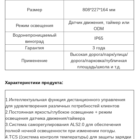
Размер
808*227*164 мм
Датчик движения, таймер или
Режим освещения
ODM
Водонепроницаемый
IP65
виноград
Гарантия
3 года
Высокая дорога/парк/улица/
Применение
дорога/парковка/публичная
площадь/школа и т.д.
Характеристики продукта:
1.
Интеллектуальная функция дистанционного управления
для удовлетворения различных потребностей клиентов
2.
Постоянная яркость/глубокое освещение + режим
освещения датчика движения/таймера
3.
Система саморегулирования ALS2.0 для обеспечения
полной ночной освещенности при изменении погоды
.
4.
TCS ((система контроля температуры) для защиты зарядки