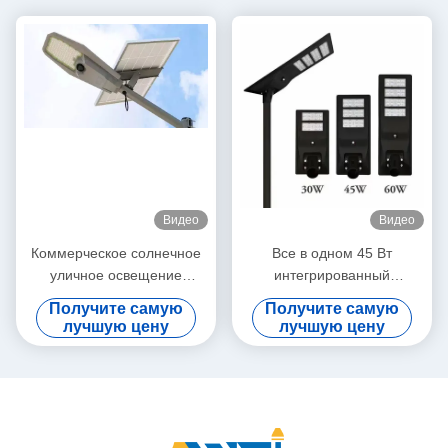
Видео
Видео
Коммерческое солнечное
Все в одном 45 Вт
уличное освещение
интегрированный
энергосберегающее 400W
солнечный светодиодный
Получите самую
Получите самую
600W солнечные лампы
уличный свет с
лучшую цену
лучшую цену
IP65 наружное освещение
монокристаллическим
для улиц и дорог
кремниевым, высоким
световым потоком,
литийной батареей 12,8 В-
30 АГ и дистанционным