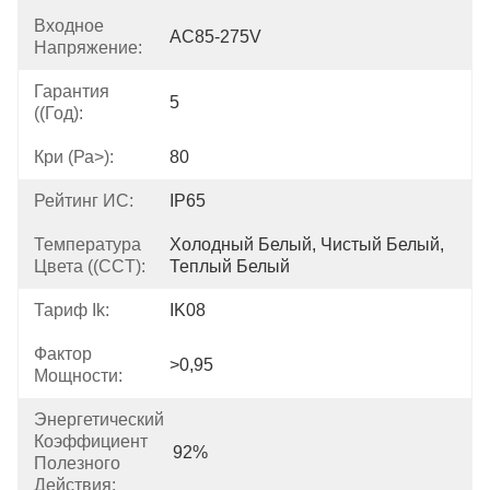
Входное
AC85-275V
Напряжение:
Гарантия
5
((Год):
Кри (ра>):
80
Рейтинг ИС:
IP65
Температура
Холодный Белый, Чистый Белый, 
Цвета ((CCT):
Теплый Белый
Тариф Ik:
IK08
Фактор
>0,95
Мощности:
Энергетический
Коэффициент
92%
Полезного
Действия: