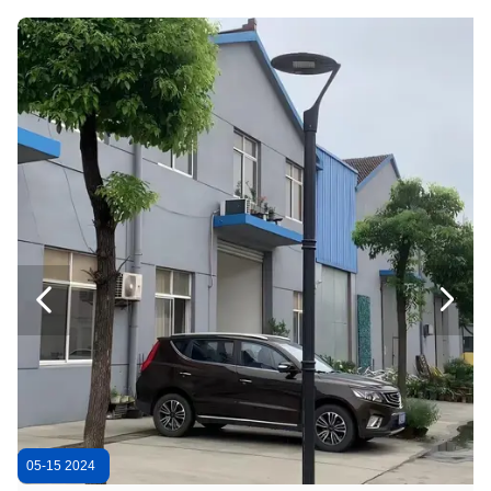
Складируйте света 100В 150В 200В 250В СИД залива приспособлений освещения промышленные высокие
120льм/в РоХС одобрило стойкость света 100В 150В 200В 250В залива УФО высокую высокую
Широкий склад СИД угла пучка освещая высокую силу залива 100В 150В 200В 250В
АК 100 света залива УФО СИД 200 ватт высокий - промышленное высокое освещение залива 305В
Сильно прочное промышленное высокое СИД залива освещает 120льм/в ИП65 РоХС одобрило
Тёмно-коричневый 30W 60W 80W наружный светодиодный настенный пакет IP65 9600 Lumen ETL от рассвета до рассвета 5 лет гарантия
100 Вт Led Wall Pack Outdoor Led Light IP65 10800 Lumen ETL Рейтинг Внутренний LED Wall Pack для прогулочной дороги
ИП65 3000К - материал алюминия заливки формы пакета стены СИД 6500К 60В на открытом воздухе


Алюминиевые солнечные энергетические продукты 10W-80W светодиодный уличный свет Внешний интегрированный свет, используемый на улицах и дорогах
Все в одном солнечное светодиодное уличное освещение интегрированное 20 Вт питается с автоматическим контролем интенсивности для дорог
05-15 2024