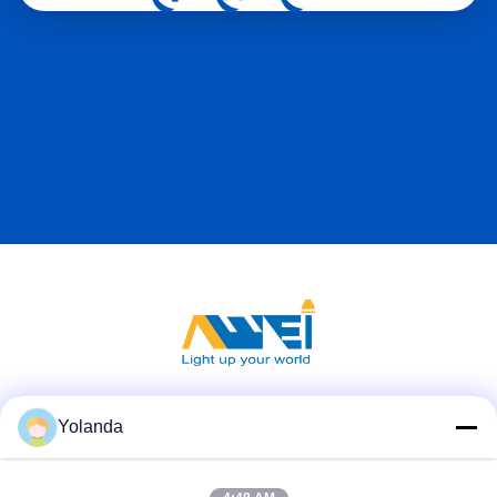
проекта Данный проект демонстрирует, как надежные
светодиодные светильники могут поддерживать освещение
жилых домов по всей Европе. Для проектов наружного
освещения долгосрочная надежность так же важна, как и
производительность освещения.и изменение температуры
могут помочь уменьшить потребности в обслуживании и
улучшить общую стоимость жизненного цикла инвестиций в
общественное освещение. Успешная поставка и установка
этого проекта еще больше укрепила наше сотрудничество с
клиентом и укрепила уверенность в качестве нашего
производства.Европейские сообщества продолжают
инвестировать в устойчивую инфраструктуру и
современные жилые комплексы, надежные наружные
осветительные решения остаются важной частью создания
более безопасных и комфортных общественных
пространств.
Социальные сети
Yolanda