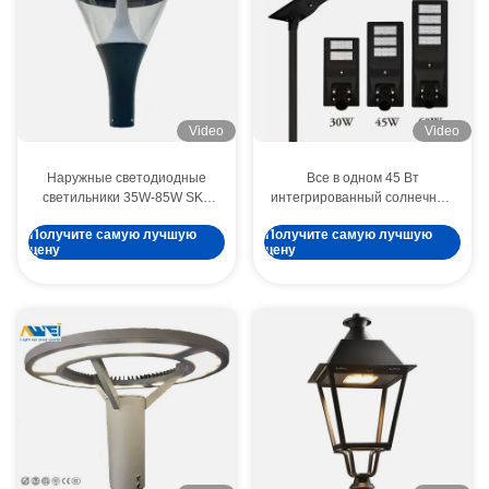
Video
Video
Наружные светодиодные
Все в одном 45 Вт
светильники 35W-85W SKY
интегрированный солнечный
серии светодиодные
светодиодный уличный свет
Получите самую лучшую
Получите самую лучшую
садовые светильники
с монокристаллическим
цену
цену
120LM/W IP66 IK09
кремниевым, высоким
световым потоком, литийной
батареей 12,8 В- 30 АГ и
дистанционным
управлением