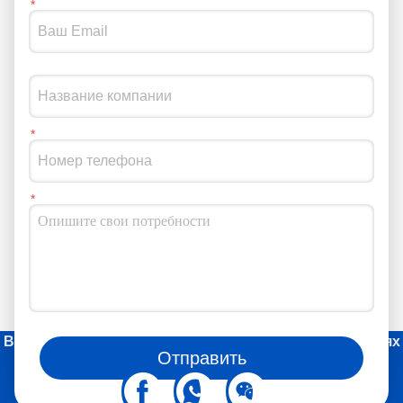
безопасность ночью и создавая приятную общую
атмосферу.Устройство подходит для парков, жилые улицы,
сады, дорожки и другие общественные открытые
пространства, где необходимо надежное освещение.
Отзывы клиентов После того, как груз прибыл на место,
заказчик провел проверку продукции и подтвердил, что
светильники соответствовали спецификациям проекта и
ожиданиям качества. Благодаря превосходной отделке,
надежному строительству и удобному дизайну установки,
заказчик сразу же организовал команду по установке, чтобы
начать проект. После установки клиент поделился
положительными отзывами, в том числе: Светильники легко
устанавливались и идеально подходили к существующим
столбам. Распределение освещения обеспечивало четкое
и равномерное освещение жилых дорог. Качество
продукции соответствовало ожиданиям, установленным до
отправки. Проект был успешно завершен без задержек
Вы также можете следить за нами в социальных сетях
установки, вызванных проблемами с продуктом. Клиент
Отправить
выразил удовлетворение как производительностью
продукции, так и нашим общим обслуживанием. Результаты