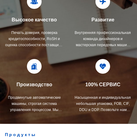
Высокое качество
Развитие
Печать доверия, проверка
Внутренняя профессиональная
кредитоспособности, RoSH и
команда дизайнеров и
оценка способности поставщика.
мастерская передовых машин.
Компания имеет строгую систему
Мы можем сотрудничать, чтобы
контроля качества и
разработать продукты, которые
профессиональную
вам нужны.
лабораторию.
Производство
100% СЕРВИС
Продвинутые автоматические
Насыщенная и индивидуальная
машины, строгая система
небольшая упаковка, FOB, CIF,
управления процессом. Мы
DDU и DDP. Позвольте нам
можем изготовить все
помочь вам найти лучшее
электрические терминалы за
решение для всех ваших
пределами вашего спроса.
проблем.
Продукты