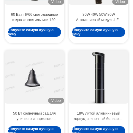
Video
Video
60 Ватт IP66 светодиодные
30W 40W 50W 80W
садовые светильники 120°
Алюминиевый модуль LED
Угол луча Meanwell драйвер
Садовое освещение
Получите самую лучшую
Получите самую лучшую
Сливки алюминия городское
Дворные огни Ландшафтное
цену
цену
светодиодное освещение
освещение, используемое на
основных городских дорогах
и улицах
Video
50 Вт солнечный сад для
18W литой алюминиевый
уличного и паркового
корпус, солнечный боллард с
освещения. IP66
солнечной панелью и
Получите самую лучшую
Получите самую лучшую
водонепроницаемая
высокой яркостью 235 лм/Вт.
100 Вт Led Wall Pack Outdoor Led Light IP65 10800 Lumen ETL Рейтинг Внутренний LED Wall Pack для прогулочной дороги
цену
цену