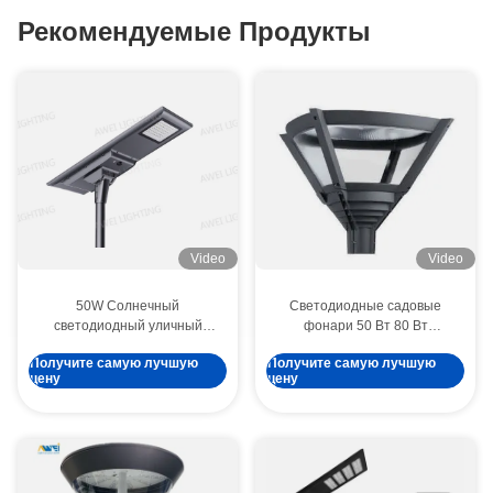
Рекомендуемые Продукты
Video
Video
50W Солнечный
Светодиодные садовые
светодиодный уличный
фонари 50 Вт 80 Вт
фонарь,
городское светодиодное
Получите самую лучшую
Получите самую лучшую
водонепроницаемость IP66,
освещение Алюминиевый
цену
цену
230LM/Вт, с
материал для жилых
высокоэффективной
помещений
солнечной панелью,
используется на улицах.