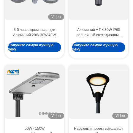
Video
3-5 часов время зарядки
Алюминий + ПК 30W IP65
Алюминий 20W 30W 40W
солнечный светодиодный
IP65 городское освещение
садовый свет Cobra серия
Получите самую лучшую
Получите самую лучшую
солнечное светодиодное
для виллы и садового
цену
цену
садовое освещение для
освещения
ландшафтов и дворов
Video
Video
50W - 150W
Наружный проект ландшафт