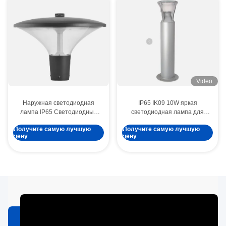
Video
Наружная светодиодная
IP65 IK09 10W яркая
лампа IP65 Светодиодный
светодиодная лампа для
садовый светильник для
газона яркие наружные
Получите самую лучшую
Получите самую лучшую
общественного освещения
светодиодные фонари
цену
цену
CRI80