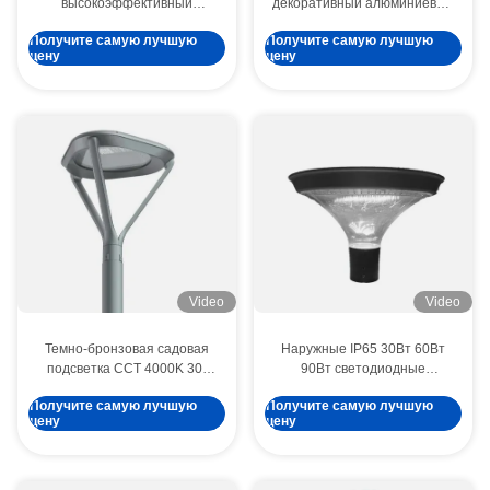
высокоэффективный
декоративный алюминиевый
солнечный светодиодный
наружный IP65 IK09
Получите самую лучшую
Получите самую лучшую
уличный свет
светодиодный садовый
цену
цену
дистанционное управление
светильник для дорожки
для городских дорог,
парковочных фонарей
Video
Video
Темно-бронзовая садовая
Наружные IP65 30Вт 60Вт
подсветка CCT 4000K 30-
90Вт светодиодные
100W городская лампа
солнечные садовые фонари
Получите самую лучшую
Получите самую лучшую
водонепроницаемая IP65
для ландшафтного
цену
цену
для ландшафтного
освещения
освещения в основном
используется в парках и
садах