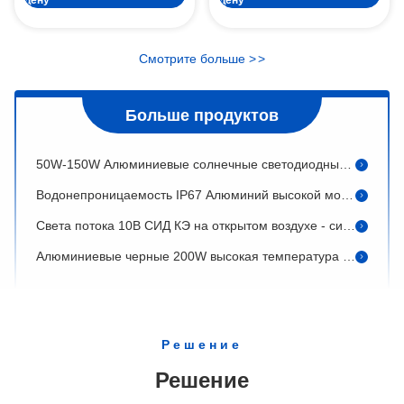
солнечная лампа.
ИП65 3000К - материал алюминия заливки формы пакета стены СИД 6500К 60В на открытом воздухе
Алюминиевые солнечные энергетические продукты 10W-80W светодиодный уличный свет Внешний интегрированный свет, используемый на улицах и дорогах
Смотрите больше
>
>
Все в одном солнечное светодиодное уличное освещение интегрированное 20 Вт питается с автоматическим контролем интенсивности для дорог
Больше продуктов
Солнечный садовый свет 20W 160lm/w Внешний светодиодный солнечный ландшафтный свет UFO Серия Солнечный площадный свет
50W-150W Алюминиевые солнечные светодиодные уличные фонари, используемые на городских дорогах AC85-275V Высокая эффективность IP67
Водонепроницаемость IP67 Алюминий высокой мощности наружного солнечного светодиодного уличного света 50W - 150W DCL одобрен для использования на дорогах и улицах
Света потока 10В СИД КЭ на открытом воздухе - сила 100В на высшем уровне энергосберегающая
Алюминиевые черные 200W высокая температура IP65 наружные светодиодные лампы 13000 люмен светодиодные лампы наружные
300 Вт светодиодный наружный светодиод Гарантия 5 лет наружные светодиодные лампочки светодиодные светильники
50W - на открытом воздухе света потока 5000К СИД 200В 13000ЛМ для больших открытых пространств
IP65 Высокая мощность 300W/400W наружные светодиодные подсветки 48000lm 160lm/w Алюминиевое корпус светодиодные подсветки Теплое белое
Решение
приспособления освещения АВ-ХБ620 склада света залива УФО 100В 150В 200В 250В высокие
Решение
100W - промышленное высокое СИД залива 250В освещает 3000К - цветовую температуру 6500К