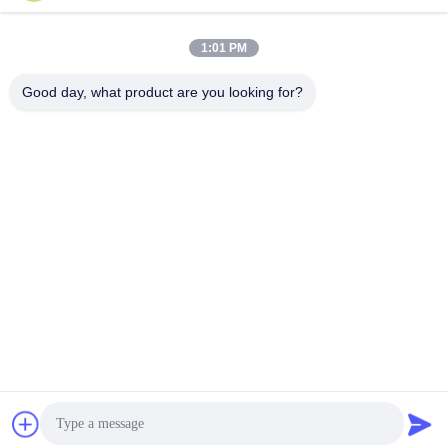
1:01 PM
Быстрый контакт
Good day, what product are you looking for?
Телефон
86-0519-8962-6616
Электронная почта
yolanda@aweilighting.com
Адрес
Городок Хутанг, район Уджин, город Чанчжоу, провинция
Цзянсу, Китай, 213101
Политика конфиденциальности
|
Карта сайта
Китай Хорошее качество Яркие на открытом воздухе света
СИД Доставщик. 2019-2026 Jiangsu A-wei Lighting Co., Ltd. Все
права защищены.